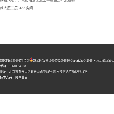
联系地址：北京市海淀区北太平庄路25号北京豪
威大厦三层318A房间
京ICP备13016174号-3
京公网安备11010702001816
Copyright © 2018 www.htjflvshi.co
手机：18610354188
地址：北京市石景山区石景山路甲18号院3号楼万达广场E座311室
技术支持：
网律营管