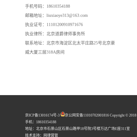
手机号码：18610354188
邮箱地址：liuxiaoye313@163.com
执业证号：11101200910971676
执业律所：北京道爵律师事务所
联系地址：北京市海淀区北太平庄路25号北京豪
威大厦三层318A房间
京ICP备13016174号-3
京公网安备11010702001816
Copyright © 2018 
手机：18610354188
地址：北京市石景山区石景山路甲18号院3号楼万达广场E座311室
技术支持：
网律营管