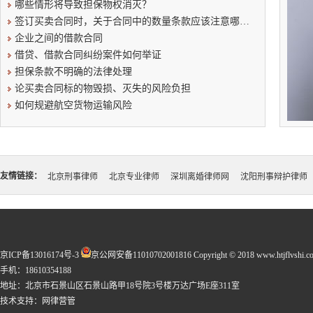
哪些情形将导致担保物权消灭？
签订买卖合同时，关于合同中的数量条款应该注意哪些问题？
企业之间的借款合同
借贷、借款合同纠纷案件如何举证
担保条款不明确的法律处理
论买卖合同标的物毁损、灭失的风险负担
如何规避航空货物运输风险
友情链接：
北京刑事律师
北京专业律师
深圳离婚律师网
沈阳刑事辩护律师
京ICP备13016174号-3
京公网安备11010702001816
Copyright © 2018 www.htjflvshi.co
手机：18610354188
地址：北京市石景山区石景山路甲18号院3号楼万达广场E座311室
技术支持：
网律营管