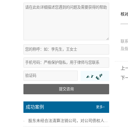
核
联
及
上
下
提交咨询
成功案例
更多+
股东未经合法清算注销公司，对公司债权人...