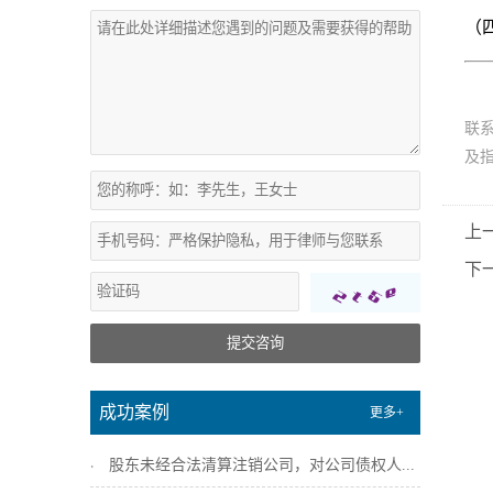
（
联
及
上
下
提交咨询
成功案例
更多+
股东未经合法清算注销公司，对公司债权人...