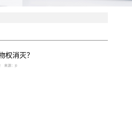
物权消灭？
2 来源：|0