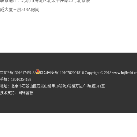
联系地址：北京市海淀区北太平庄路25号北京豪
威大厦三层318A房间
京ICP备13016174号-3
京公网安备11010702001816
Copyright © 2018 www.htjflvshi.co
手机：18610354188
地址：北京市石景山区石景山路甲18号院3号楼万达广场E座311室
技术支持：
网律营管