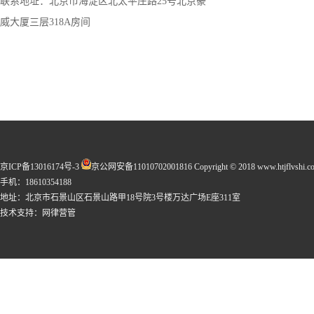
联系地址：北京市海淀区北太平庄路25号北京豪
威大厦三层318A房间
京ICP备13016174号-3
京公网安备11010702001816
Copyright © 2018 www.htjflvshi.co
手机：18610354188
地址：北京市石景山区石景山路甲18号院3号楼万达广场E座311室
技术支持：
网律营管